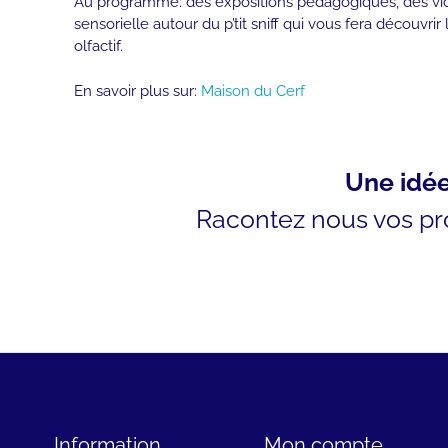
Au programme: des expositions pédagogiques, des vi
sensorielle autour du p’tit sniff qui vous fera découvrir
olfactif.
En savoir plus sur:
Maison du Cerf
Une idée
Racontez nous vos proj
Information
Mon compte