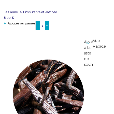
La Cannelle, Envoutante et Raffinée
8,00
€
Ajouter au panier
-
+
quantité
de
La
Vue
Ajouter
Cannelle,
Rapide
à la
Envoutante
liste
et
de
Raffinée
souhaits