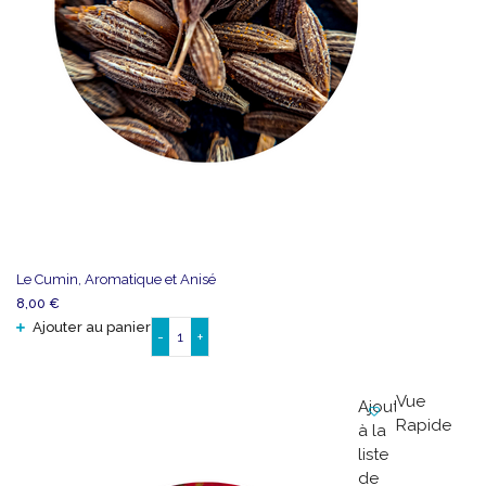
Le Cumin, Aromatique et Anisé
8,00
€
Ajouter au panier
-
+
quantité
de
Le
Vue
Ajouter
Cumin,
Rapide
à la
Aromatique
liste
et
de