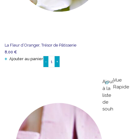
La Fleur d’Oranger, Trésor de Pâtisserie
8,00
€
Ajouter au panier
-
+
quantité
de
La
Vue
Ajouter
Fleur
Rapide
à la
d'Oranger,
liste
Trésor
de
de
souhaits
Pâtisserie