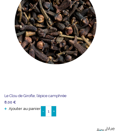
Le Clou de Girofle, l’épice camphrée
8,00
€
Ajouter au panier
-
+
quantité
de
Le
Vue
Ajouter