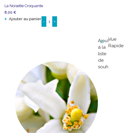
La Noisette Croquante
8,00
€
Ajouter au panier
-
+
quantité
de
La
Vue
Ajouter
Noisette
Rapide
à la
Croquante
liste
de
souhaits