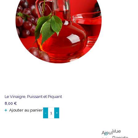
Le Vinaigre, Puissant et Piquant
8,00
€
Ajouter au panier
-
+
quantité
de
Le
Vue
Ajouter
Vinaigre,