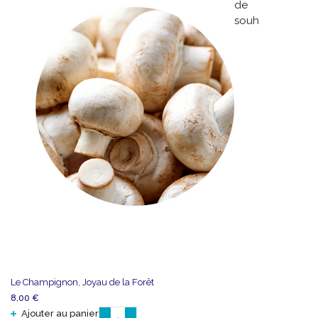
de
Foraine
souhaits
Le Champignon, Joyau de la Forêt
8,00
€
Ajouter au panier