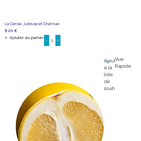
La Cerise, Juteuse et Charnue
8,00
€
Ajouter au panier
-
+
quantité
de
La
Vue
Ajouter
Cerise,
Rapide
à la
Juteuse
liste
et
de
Charnue
souhaits