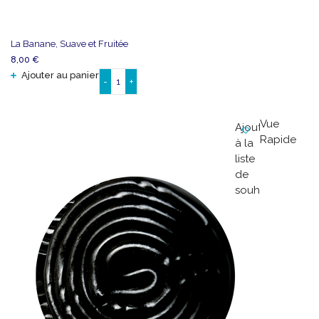
La Banane, Suave et Fruitée
8,00
€
Ajouter au panier
-
+
quantité
de
La
Vue
Ajouter
Banane,
Rapide
à la
Suave
liste
et
de
Fruitée
souhaits