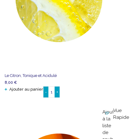
Le Citron, Tonique et Acidulé
8,00
€
Ajouter au panier
-
+
quantité
de
Le
Vue
Ajouter
Citron,
Rapide
à la
Tonique
liste
et
de
Acidulé