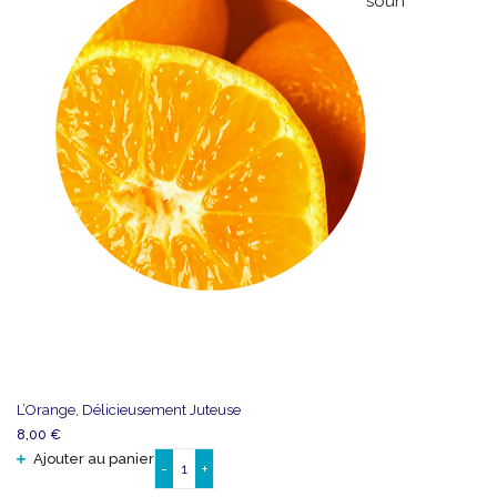
souhaits
L’Orange, Délicieusement Juteuse
8,00
€
Ajouter au panier
-
+
quantité