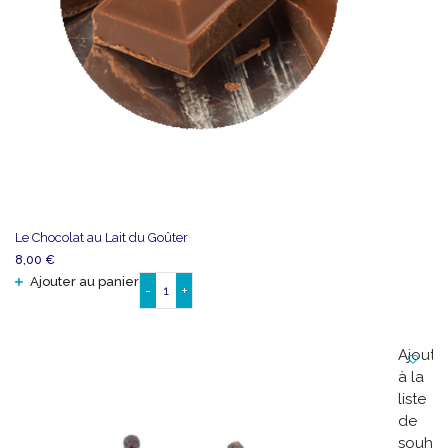
Le Chocolat au Lait du Goûter
8,00
€
Ajouter au panier
-
+
quantité
de
Le
Ajoute
Chocolat
à la
au
liste
Lait
de
du
souhai