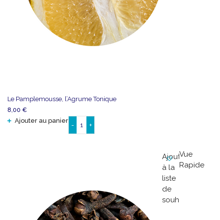
Le Pamplemousse, l’Agrume Tonique
8,00
€
Ajouter au panier
-
+
quantité
de
Le
Vue
Ajouter
Pamplemousse,
Rapide
à la
l'Agrume
liste
Tonique
de
souhaits