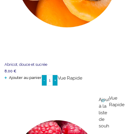
Abricot, douce et sucrée
8,00
€
Ajouter au panier
Vue Rapide
-
+
quantité
de
Abricot,
Vue
Ajouter
douce
Rapide
à la
et
liste
sucrée
de
souhaits