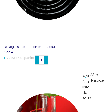
La Réglisse, le Bonbon en Rouleau
8,00
€
Ajouter au panier
-
+
quantité
de
La
Vue
Ajouter
Réglisse,
Rapide
à la
le
liste
Bonbon
de
en
souhaits
Rouleau