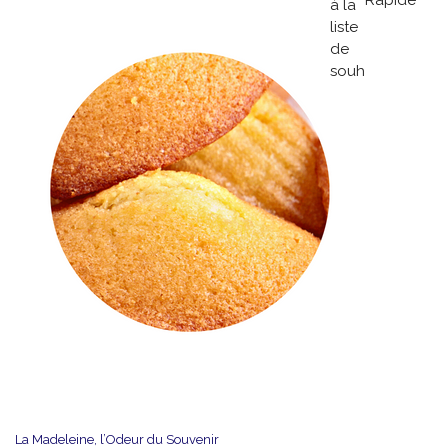
Rapide
à la
Puissant
liste
et
de
Piquant
souhaits
La Madeleine, l’Odeur du Souvenir