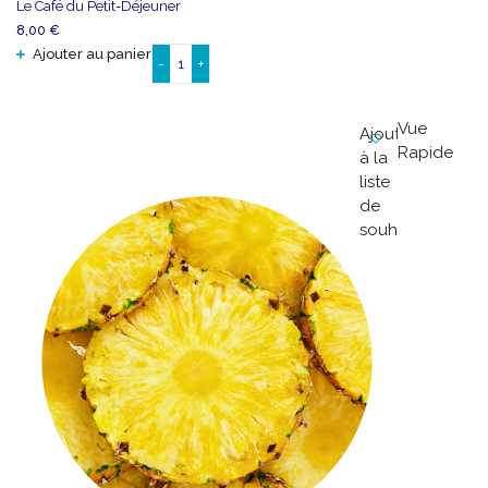
Le Café du Petit-Déjeuner
8,00
€
Ajouter au panier
-
+
quantité
de
Le
Vue
Ajouter
Café
Rapide
à la
du
liste
Petit-
de
Déjeuner
souhaits