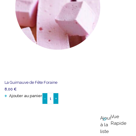
La Guimauve de Fête Foraine
8,00
€
Ajouter au panier
-
+
quantité
de
La
Vue
Ajouter
Guimauve
Rapide
à la
de
liste
Fête