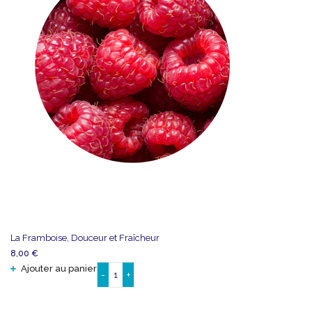
La Framboise, Douceur et Fraîcheur
8,00
€
Ajouter au panier
-
+
quantité
de