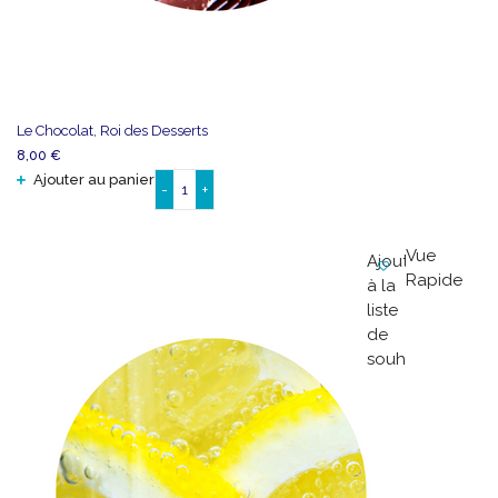
Le Chocolat, Roi des Desserts
8,00
€
Ajouter au panier
-
+
quantité
de
Le
Vue
Ajouter
Chocolat,
Rapide
à la
Roi
liste
des
de
Desserts
souhaits