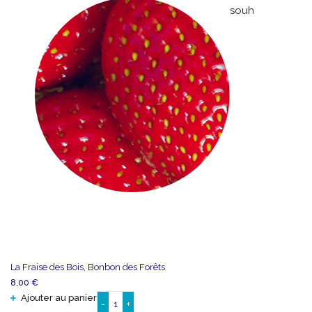
Anisé
souhaits
La Fraise des Bois, Bonbon des Forêts
8,00
€
Ajouter au panier
-
+
quantité