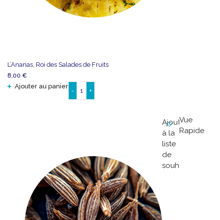
L’Ananas, Roi des Salades de Fruits
8,00
€
Ajouter au panier
-
+
quantité
de
L'Ananas,
Vue
Ajouter
Roi
Rapide
à la
des
liste
Salades
de
de
souhaits
Fruits