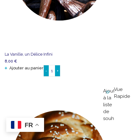
La Vanille, un Délice Infini
8,00
€
Ajouter au panier
-
+
quantité
de
La
Vue
Ajouter
Vanille,
Rapide
à la
un
liste
Délice
de
Infini
souhaits
FR