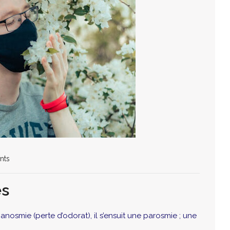
nts
es
nosmie (perte d’odorat), il s’ensuit une parosmie ; une