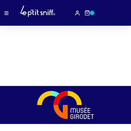
0
Musée Girodet -
Montargis