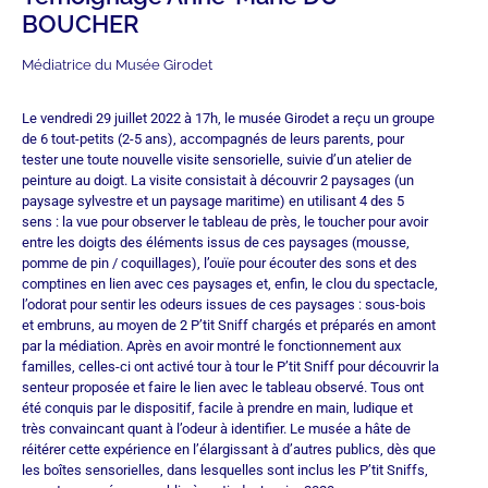
BOUCHER
Médiatrice du Musée Girodet
Le vendredi 29 juillet 2022 à 17h, le musée Girodet a reçu un groupe
de 6 tout-petits (2-5 ans), accompagnés de leurs parents, pour
tester une toute nouvelle visite sensorielle, suivie d’un atelier de
peinture au doigt. La visite consistait à découvrir 2 paysages (un
paysage sylvestre et un paysage maritime) en utilisant 4 des 5
sens : la vue pour observer le tableau de près, le toucher pour avoir
entre les doigts des éléments issus de ces paysages (mousse,
pomme de pin / coquillages), l’ouïe pour écouter des sons et des
comptines en lien avec ces paysages et, enfin, le clou du spectacle,
l’odorat pour sentir les odeurs issues de ces paysages : sous-bois
et embruns, au moyen de 2 P’tit Sniff chargés et préparés en amont
par la médiation. Après en avoir montré le fonctionnement aux
familles, celles-ci ont activé tour à tour le P’tit Sniff pour découvrir la
senteur proposée et faire le lien avec le tableau observé. Tous ont
été conquis par le dispositif, facile à prendre en main, ludique et
très convaincant quant à l’odeur à identifier. Le musée a hâte de
réitérer cette expérience en l’élargissant à d’autres publics, dès que
les boîtes sensorielles, dans lesquelles sont inclus les P’tit Sniffs,