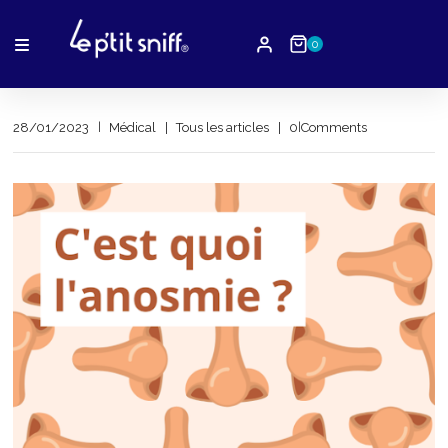
0
28/01/2023
Médical
Tous les articles
by
0 Comments
Hugo
Cianfanelli