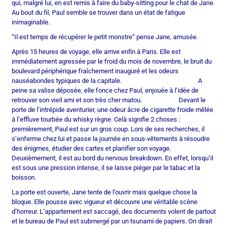
qui, malgré lui, en est remis à faire du baby-sitting pour le chat de Jane.
Au bout du fil, Paul semble se trouver dans un état de fatigue
inimaginable.
“Il est temps de récupérer le petit monstre” pense Jane, amusée.
Après 15 heures de voyage, elle arrive enfin à Paris. Elle est
immédiatement agressée par le froid du mois de novembre, le bruit du
boulevard périphérique fraîchement inauguré et les odeurs
nauséabondes typiques de la capitale.
A
peine sa valise déposée, elle fonce chez Paul, enjouée à l’idée de
retrouver son vieil ami et son très cher matou.
Devant le
porte de l’intrépide aventurier, une odeur âcre de cigarette froide mêlée
à l’effluve tourbée du whisky règne. Celà signifie 2 choses :
premièrement, Paul est sur un gros coup. Lors de ses recherches, il
s’enferme chez lui et passe la journée en sous-vêtements à résoudre
des énigmes, étudier des cartes et planifier son voyage.
Deuxièmement, il est au bord du nervous breakdown. En effet, lorsqu’il
est sous une pression intense, il se laisse piéger par le tabac et la
boisson.
La porte est ouverte, Jane tente de l’ouvrir mais quelque chose la
bloque. Elle pousse avec vigueur et découvre une véritable scène
d’horreur. L’appartement est saccagé, des documents volent de partout
et le bureau de Paul est submergé par un tsunami de papiers. On dirait