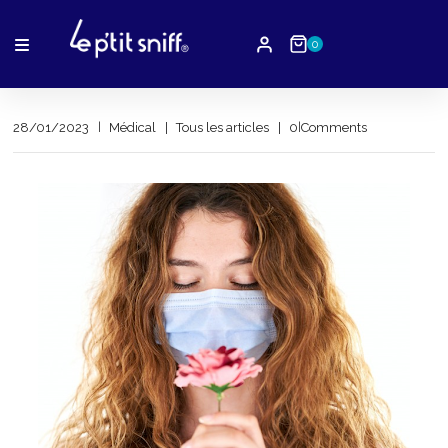
0
28/01/2023
Médical
Tous les articles
by
0 Comments
Hugo
Cianfanelli