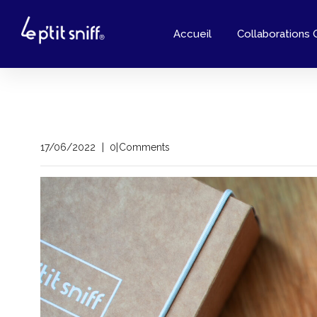
Skip
to
Accueil
Collaborations 
content
by
17/06/2022
0 Comments
valerie