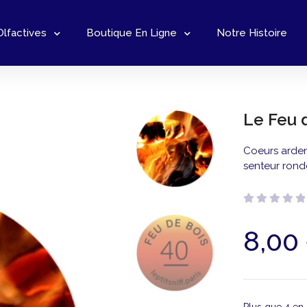
Olfactives
Boutique En Ligne
Notre Histoire
Le Feu 
Coeurs ardent
senteur ronde
Note
8,00
0
sur
5