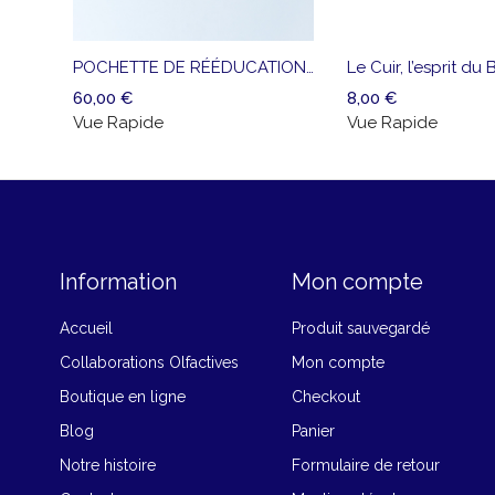
Ajouter
Vue
à la
Rapide
liste
POCHETTE DE RÉÉDUCATION OLFACTIVE
Le Cuir, l’esprit du
de
60,00
€
8,00
€
souhaits
Vue Rapide
Vue Rapide
Information
Mon compte
Accueil
Produit sauvegardé
Collaborations Olfactives
Mon compte
Boutique en ligne
Checkout
Blog
Panier
Notre histoire
Formulaire de retour