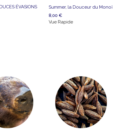
liste
li
OUCES ÉVASIONS
Summer, la Douceur du Monoï
Les 
de
d
8,00
€
8,00
souhaits
so
Vue Rapide
Vue 