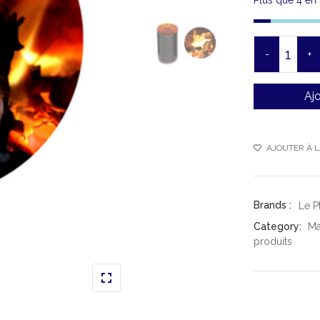
Plus que 4 en 
-
+
Ajo
AJOUTER À L
Brands :
Le Pt
Category:
Ma
produits