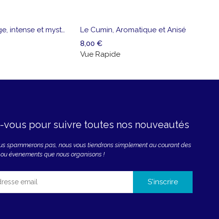
Ajouter
Vue
e
Aj
à la
Rapide
pide
à 
liste
li
Bête sauvage, intense et mystérieux
Le Cumin, Aromatique et Anisé
de
d
8,00
€
souhaits
so
Vue Rapide
z-vous pour suivre toutes nos nouveautés
ous spammerons pas, nous vous tiendrons simplement au courant des
 ou évenements que nous organisons !