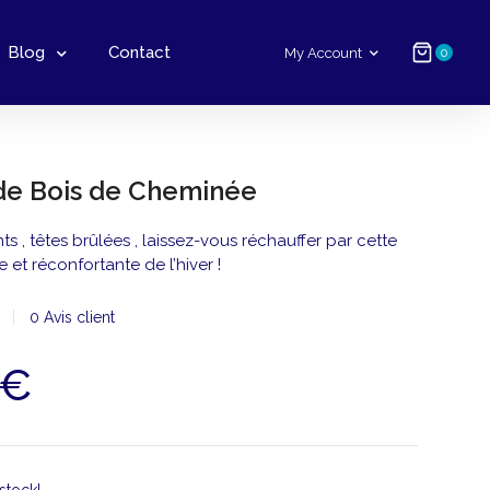
Blog
Contact
My Account
0
de Bois de Cheminée
s , têtes brûlées , laissez-vous réchauffer par cette
 et réconfortante de l’hiver !
0
Avis client
€