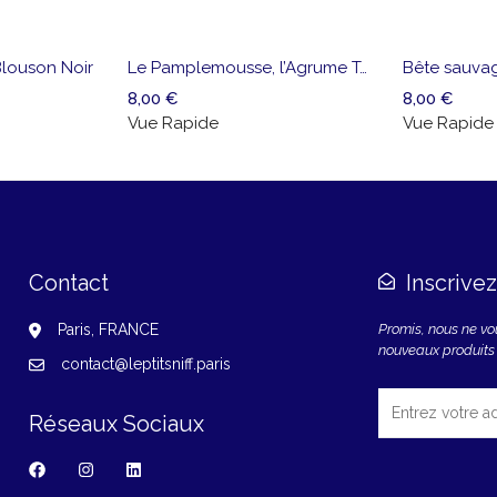
Ajouter
Vue
Ajouter
Vu
à la
Rapide
à la
Ra
liste
liste
 Blouson Noir
Le Pamplemousse, l’Agrume Tonique
de
de
8,00
€
8,00
€
souhaits
souhaits
Vue Rapide
Vue Rapide
Contact
Inscrive
Paris, FRANCE
Promis, nous ne v
nouveaux produits
contact@leptitsniff.paris
Réseaux Sociaux