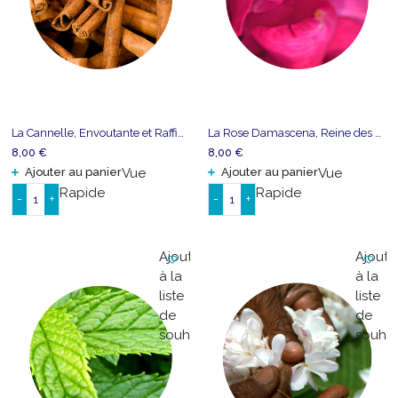
La Cannelle, Envoutante et Raffinée
La Rose Damascena, Reine des Fleurs
8,00
€
8,00
€
Ajouter au panier
Vue
Ajouter au panier
Vue
Rapide
Rapide
-
+
-
+
quantité
quantité
de
de
La
La
Ajouter
Ajoute
Cannelle,
Rose
à la
à la
Envoutante
Damascena,
liste
liste
et
Reine
de
de
Raffinée
des
souhaits
souhai
Fleurs