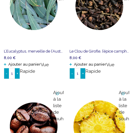
L’Eucalyptus, merveille de l’Australie
Le Clou de Girofle, l’épice camphrée
8,00
€
8,00
€
Ajouter au panier
Vue
Ajouter au panier
Vue
Rapide
Rapide
-
+
-
+
quantité
quantité
de
de
L'Eucalyptus,
Le
Ajouter
Ajoute
merveille
Clou
à la
à la
de
de
liste
liste
l'Australie
Girofle,
de
de
l'épice
souhaits
souhai
camphrée