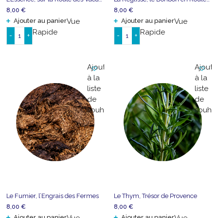
8,00
€
8,00
€
Ajouter au panier
Vue
Ajouter au panier
Vue
Rapide
Rapide
-
+
-
+
quantité
quantité
de
de
L'Essence,
La
Ajouter
Ajoute
sur
Réglisse,
à la
à la
la
le
liste
liste
Route
Bonbon
de
de
des
en
souhaits
souhai
Vacances
Rouleau
Le Fumier, l’Engrais des Fermes
Le Thym, Trésor de Provence
8,00
€
8,00
€
Ajouter au panier
Ajouter au panier