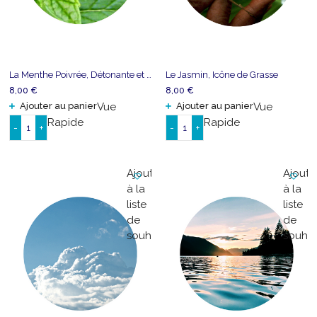
La Menthe Poivrée, Détonante et Pénétrante
Le Jasmin, Icône de Grasse
8,00
€
8,00
€
Ajouter au panier
Vue
Ajouter au panier
Vue
Rapide
Rapide
-
+
-
+
quantité
quantité
de
de
La
Le
Ajouter
Ajoute
Menthe
Jasmin,
à la
à la
Poivrée,
Icône
liste
liste
Détonante
de
de
de
et
Grasse
souhaits
souhai
Pénétrante