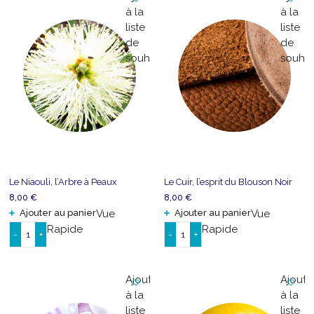
Champignon,
Cerise,
à la
à la
Joyau
Juteuse
liste
liste
de
et
de
de
la
Charnue
souhaits
souhai
Forêt
Le Niaouli, l’Arbre à Peaux
Le Cuir, l’esprit du Blouson Noir
8,00
€
8,00
€
Ajouter au panier
Vue
Ajouter au panier
Vue
Rapide
Rapide
-
+
-
+
quantité
quantité
de
de
Le
Le
Ajouter
Ajoute
Niaouli,
Cuir,
à la
à la
l'Arbre
l'esprit
liste
liste