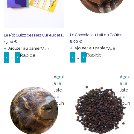
Le Chocolat au Lait du Goûter
Le P’tit Quizz des Nez Curieux et Intrépides
8,00
€
15,00
€
Ajouter au panier
Vue
Ajouter au panier
Vue
Rapide
Rapide
-
+
-
+
quantité
quantité
de
de
Le
Le
Ajouter
Ajoute
Chocolat
P'tit
à la
à la
au
Quizz
liste
liste
Lait
des
de
de
du
Nez
souhaits
souhai
Goûter
Curieux
et
Intrépides