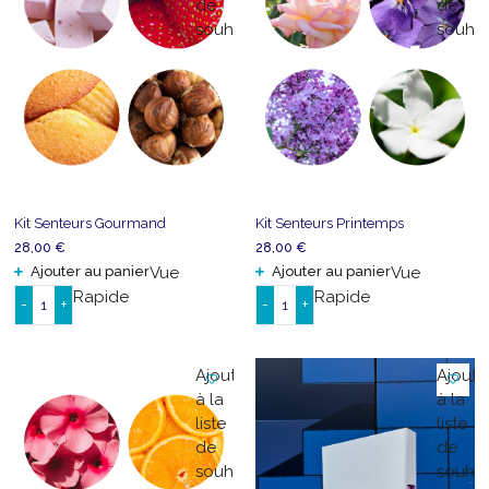
de
de
souhaits
souhai
Kit Senteurs Gourmand
Kit Senteurs Printemps
28,00
€
28,00
€
Ajouter au panier
Vue
Ajouter au panier
Vue
Rapide
Rapide
-
+
-
+
quantité
quantité
de
de
Kit
Kit
Ajouter
Ajoute
Senteurs
Senteurs
à la
à la
Gourmand
Printemps
liste
liste
de
de
souhaits
souhai