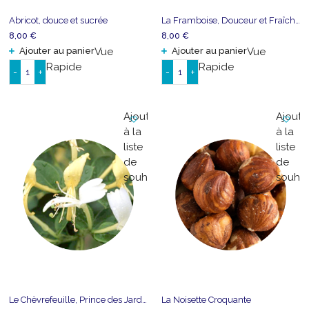
Abricot, douce et sucrée
La Framboise, Douceur et Fraîcheur
8,00
€
8,00
€
Ajouter au panier
Vue
Ajouter au panier
Vue
Rapide
Rapide
-
+
-
+
quantité
quantité
de
de
Abricot,
La
Ajouter
Ajoute
douce
Framboise,
à la
à la
et
Douceur
liste
liste
sucrée
et
de
de
Fraîcheur
souhaits
souhai
Le Chèvrefeuille, Prince des Jardins
La Noisette Croquante