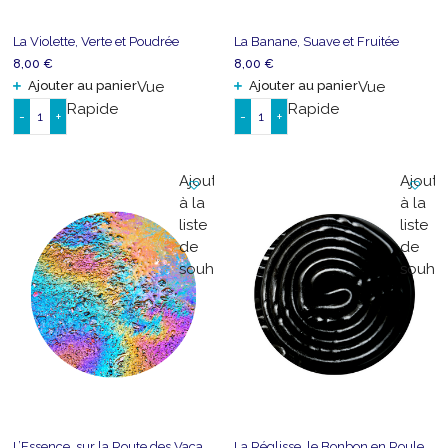
La Violette, Verte et Poudrée
La Banane, Suave et Fruitée
8,00
€
8,00
€
Ajouter au panier
Vue
Ajouter au panier
Vue
Rapide
Rapide
-
+
-
+
quantité
quantité
de
de
La
La
Ajouter
Ajoute
Violette,
Banane,
à la
à la
Verte
Suave
liste
liste
et
et
de
de
Poudrée
Fruitée
souhaits
souhai
L’Essence, sur la Route des Vacances
La Réglisse, le Bonbon en Rouleau