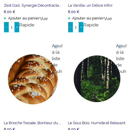
Zest Cool, Synergie Décontractante
La Vanille, un Délice Infini
8,00
€
8,00
€
Ajouter au panier
Vue
Ajouter au panier
Vue
Rapide
Rapide
-
+
-
+
quantité
quantité
de
de
Zest
La
Ajouter
Ajoute
Cool,
Vanille,
à la
à la
Synergie
un
liste
liste
Décontractante
Délice
de
de
Infini
souhaits
souhai
La Brioche Tressée, Bonheur du Goûter
Le Sous Bois, Humide et Relaxant
8,00
€
8,00
€