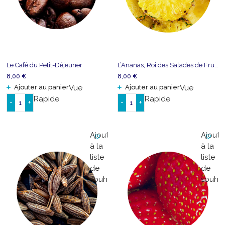
Le Café du Petit-Déjeuner
L’Ananas, Roi des Salades de Fruits
8,00
€
8,00
€
Ajouter au panier
Vue
Ajouter au panier
Vue
Rapide
Rapide
-
+
-
+
quantité
quantité
de
de
Le
L'Ananas,
Ajouter
Ajoute
Café
Roi
à la
à la
du
des
liste
liste
Petit-
Salades
de
de
Déjeuner
de
souhaits
souhai
Fruits