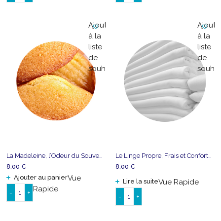
de
de
Le
Le
Ajouter
Ajoute
Feu
Vinaigre,
à la
à la
de
Puissant
liste
liste
Bois
et
de
de
de
Piquant
souhaits
souhai
Cheminée
La Madeleine, l’Odeur du Souvenir
Le Linge Propre, Frais et Confortable
8,00
€
8,00
€
Ajouter au panier
Vue
Lire la suite
Vue Rapide
Rapide
-
+
-
+
quantité
quantité
de
de
La