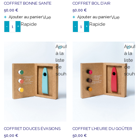
COFFRET BONNE SANTE
COFFRET BOL D’AIR
50,00
€
50,00
€
Ajouter au panier
Vue
Ajouter au panier
Vue
Rapide
Rapide
-
+
-
+
quantité
quantité
de
de
COFFRET
COFFRET
Ajouter
Ajoute
BONNE
BOL
à la
à la
SANTE
D'AIR
liste
liste
de
de
souhaits
souhai
COFFRET DOUCES ÉVASIONS
COFFRET L’HEURE DU GOÛTER
50,00
€
50,00
€