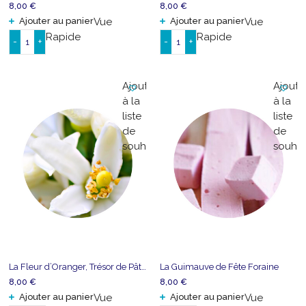
8,00
€
8,00
€
Ajouter au panier
Vue
Ajouter au panier
Vue
Rapide
Rapide
-
+
-
+
quantité
quantité
de
de
Le
La
Ajouter
Ajoute
Chèvrefeuille,
Noisette
à la
à la
Prince
Croquante
liste
liste
des
de
de
Jardins
souhaits
souhai
La Fleur d’Oranger, Trésor de Pâtisserie
La Guimauve de Fête Foraine
8,00
€
8,00
€
Ajouter au panier
Vue
Ajouter au panier
Vue