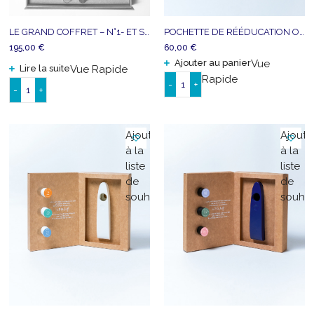
LE GRAND COFFRET – N°1- ET SI ON SENTAIT?
POCHETTE DE RÉÉDUCATION OLFACTIVE
195,00
€
60,00
€
Ajouter au panier
Vue
Lire la suite
Vue Rapide
Rapide
-
+
-
+
quantité
quantité
de
de
POCHETTE
LE
Ajouter
Ajoute
DE
GRAND
à la
à la
RÉÉDUCATION
COFFRET
liste
liste
OLFACTIVE
-
de
de
N°1-
souhaits
souhai
ET
SI
ON
SENTAIT?