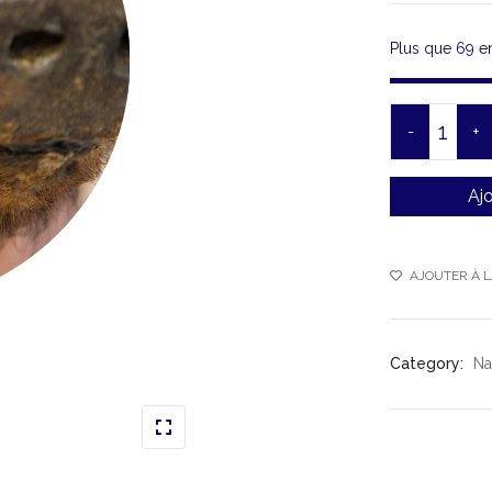
Plus que 69 en
-
+
Ajo
AJOUTER À L
Category:
Na