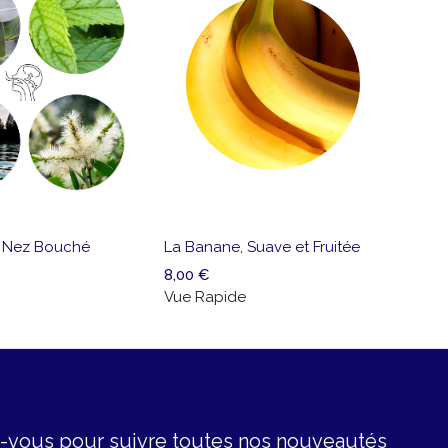
e
Ajouter
Vue
Aj
pide
à la
Rapide
à 
liste
li
s Nez Bouché
La Banane, Suave et Fruitée
de
d
8,00
€
souhaits
so
Vue Rapide
z-vous pour suivre toutes nos nouveautés