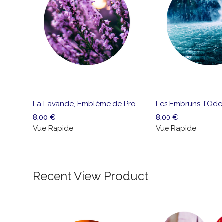
Ajouter
Vue
à la
Rapide
liste
La Lavande, Emblème de Provence
Les Embruns, l’Ode
de
8,00
€
8,00
€
souhaits
Vue Rapide
Vue Rapide
Recent View Product