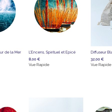
Ajouter
Vue
Ajouter
Vu
à la
Rapide
à la
Ra
liste
liste
Diffuseur B
ur de la Mer
L’Encens, Spirituel et Epicé
de
de
32,00
€
8,00
€
souhaits
souhaits
Vue Rapide
Vue Rapide