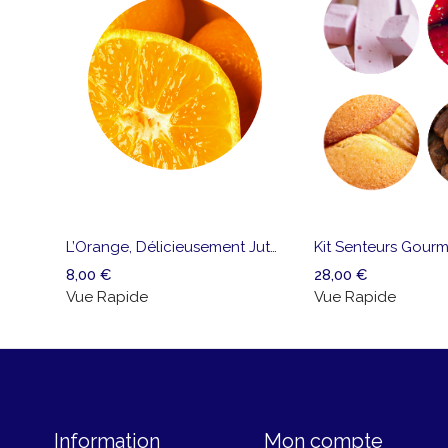
Ajouter
Vue
à la
Rapide
liste
Kit Senteurs Gour
L’Orange, Délicieusement Juteuse
de
28,00
€
8,00
€
souhaits
Vue Rapide
Vue Rapide
Information
Mon compte