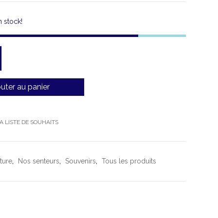
 stock!
uter au panier
A LISTE DE SOUHAITS
ture
,
Nos senteurs
,
Souvenirs
,
Tous les produits