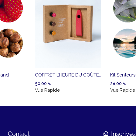
Ajouter
Vue
Ajouter
Vu
à la
Rapide
à la
Ra
liste
liste
mand
COFFRET L’HEURE DU GOÛTER
Kit Senteur
de
de
50,00
€
28,00
€
souhaits
souhaits
Vue Rapide
Vue Rapide
Contact
Inscrive