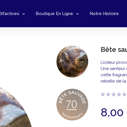
Olfactives
Boutique En Ligne
Notre Histoire
Bête sa
L’odeur prov
Une senteur q
cette fragran
rebelle de la
Note
8,00
0
sur
5